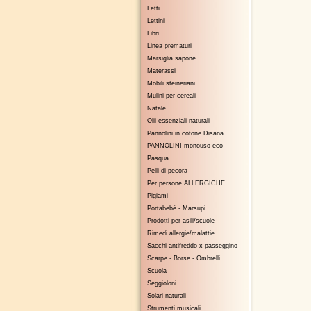
Letti
Lettini
Libri
Linea prematuri
Marsiglia sapone
Materassi
Mobili steineriani
Mulini per cereali
Natale
Olii essenziali naturali
Pannolini in cotone Disana
PANNOLINI monouso eco
Pasqua
Pelli di pecora
Per persone ALLERGICHE
Pigiami
Portabebè - Marsupi
Prodotti per asili/scuole
Rimedi allergie/malattie
Sacchi antifreddo x passeggino
Scarpe - Borse - Ombrelli
Scuola
Seggioloni
Solari naturali
Strumenti musicali