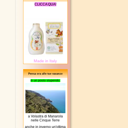
CLICCA QUA!
Made in Italy
Pensa ora alle tue vacanze
in un posto stupendo:
a Volastra di Manarola
nelle Cinque Terre
anche in inverno un'ottima