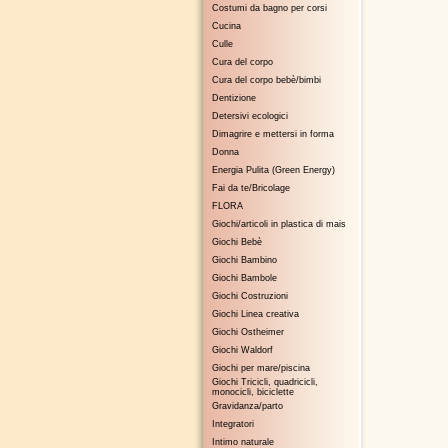
Costumi da bagno per corsi
Cucina
Culle
Cura del corpo
Cura del corpo bebè/bimbi
Dentizione
Detersivi ecologici
Dimagrire e mettersi in forma
Donna
Energia Pulita (Green Energy)
Fai da te/Bricolage
FLORA
Giochi/articoli in plastica di mais
Giochi Bebè
Giochi Bambino
Giochi Bambole
Giochi Costruzioni
Giochi Linea creativa
Giochi Ostheimer
Giochi Waldorf
Giochi per mare/piscina
Giochi Tricicli, quadricicli,
monocicli, biciclette
Gravidanza/parto
Integratori
Intimo naturale