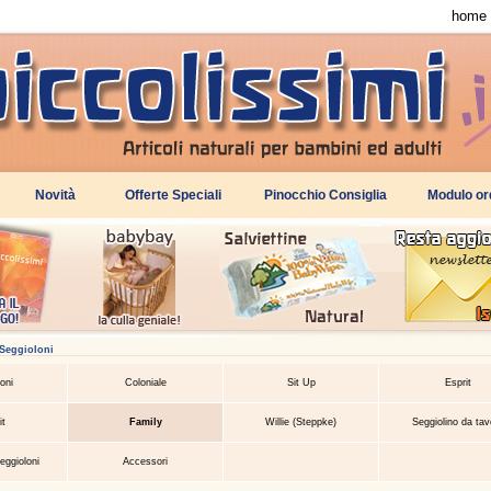
home
Seggioloni
oni
Coloniale
Sit Up
Esprit
it
Family
Willie (Steppke)
Seggiolino da tav
eggioloni
Accessori