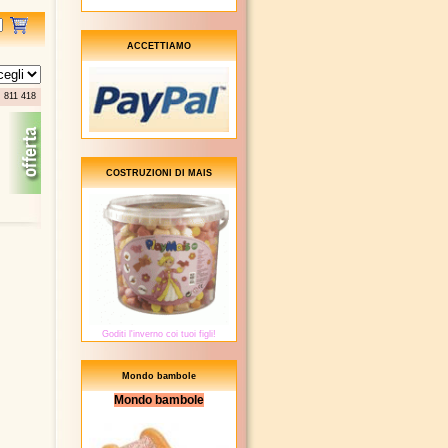
ACCETTIAMO
. 811 418
COSTRUZIONI DI MAIS
Goditi l'inverno coi tuoi figli!
Mondo bambole
Mondo bambole