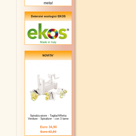
meta!
Detersivi ecologici EKOS
Made in Italy