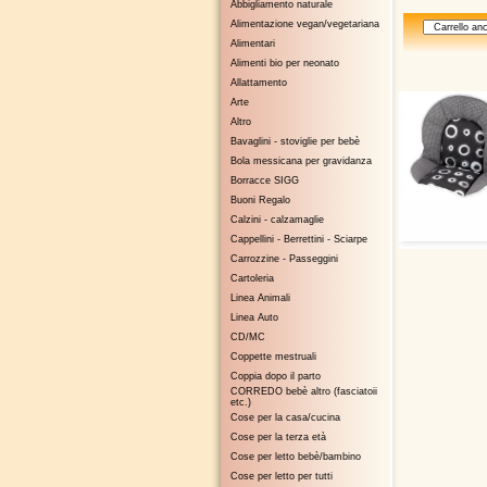
Abbigliamento naturale
Alimentazione vegan/vegetariana
Alimentari
Alimenti bio per neonato
Allattamento
Arte
Altro
Bavaglini - stoviglie per bebè
Bola messicana per gravidanza
Borracce SIGG
Buoni Regalo
Calzini - calzamaglie
Cappellini - Berrettini - Sciarpe
Carrozzine - Passeggini
Cartoleria
Linea Animali
Linea Auto
CD/MC
Coppette mestruali
Coppia dopo il parto
CORREDO bebè altro (fasciatoii
etc.)
Cose per la casa/cucina
Cose per la terza età
Cose per letto bebè/bambino
Cose per letto per tutti