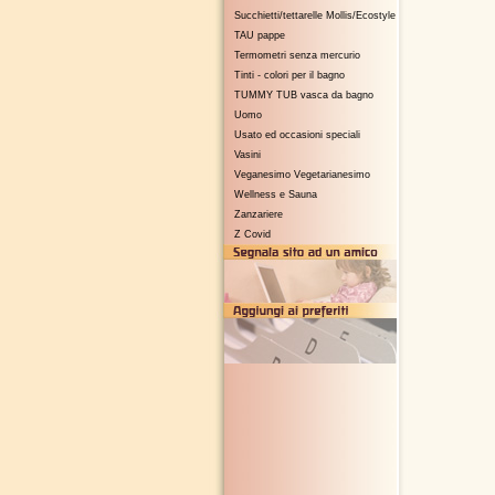
Succhietti/tettarelle Mollis/Ecostyle
TAU pappe
Termometri senza mercurio
Tinti - colori per il bagno
TUMMY TUB vasca da bagno
Uomo
Usato ed occasioni speciali
Vasini
Veganesimo Vegetarianesimo
Wellness e Sauna
Zanzariere
Z Covid