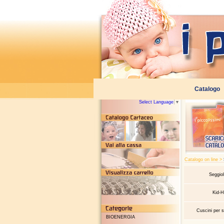
Select Language
▼
Catalogo on line >
Seggiol
Kid-H
Cuscini per s
BIOENERGIA