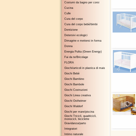
Costumi da bagno per corsi
Cucina
Culle
Cura del corpo
Cura del corpo bebè/bimbi
Dentizione
Detersivi ecologici
Dimagrire e mettersi in forma
Donna
Energia Pulita (Green Energy)
Fai da te/Bricolage
FLORA
Giochi/articoli in plastica di mais
Giochi Bebè
Giochi Bambino
Giochi Bambole
Giochi Costruzioni
Giochi Linea creativa
Giochi Ostheimer
Giochi Waldorf
Giochi per mare/piscina
Giochi Tricicli, quadricicli,
monocicli, biciclette
Gravidanza/parto
Integratori
Intimo naturale