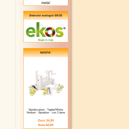
meta!
Detersivi ecologici EKOS
Made in Italy