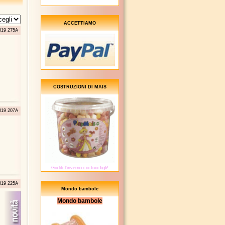
ACCETTIAMO
 819 275A
COSTRUZIONI DI MAIS
 819 207A
Goditi l'inverno coi tuoi figli!
 819 225A
Mondo bambole
Mondo bambole