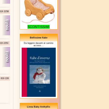
 819 225B
SCONTISSIMI
Bellissime fiabe
 819 225C
Da leggere davanti al camino
acceso....
. 819 226
Linea Baby Anthyllis