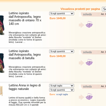
Visualizza prodotti per pagina
Lettino ispirato
Art.
dall’Antroposofia, legno
massello di ontano 70 x
140 cm
Meravigliosa creazione antroposofica
che entusiasma non soltanto gli amici
della filosofia "morbida" di Steiner
(morbida come le forme di questo
letto). Lavorat ...
Lettino ispirato
Art.
dall’Antroposofia, legno
massello di betulla
Meravigliosa creazione antroposofica
che entusiasma non soltanto gli amici
della filosofia "morbida" di Steiner
(morbida come le forme di questo
letto). Lavorat ...
Lettino Anna in legno di
Art.
faggio naturale
Lettino di buona qualità e bella forma
a prezzo economico. Legno massello
di faggio. Due sponde rimovibili per la
misura 60x120 cm e 3 sponde