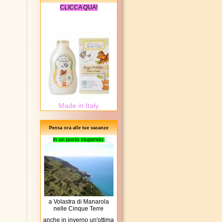
CLICCA QUA!
Made in Italy
Pensa ora alle tue vacanze
in un posto stupendo:
a Volastra di Manarola
nelle Cinque Terre
anche in inverno un'ottima