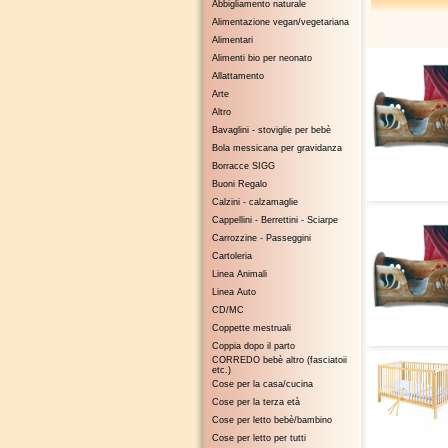
Abbigliamento naturale
Alimentazione vegan/vegetariana
Alimentari
Alimenti bio per neonato
Allattamento
Arte
Altro
Bavaglini - stoviglie per bebè
Bola messicana per gravidanza
Borracce SIGG
Buoni Regalo
Calzini - calzamaglie
Cappellini - Berrettini - Sciarpe
Carrozzine - Passeggini
Cartoleria
Linea Animali
Linea Auto
CD/MC
Coppette mestruali
Coppia dopo il parto
CORREDO bebè altro (fasciatoii
etc.)
Cose per la casa/cucina
Cose per la terza età
Cose per letto bebè/bambino
Cose per letto per tutti