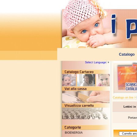
Select Language
▼
Catalogo on line >
Lettini in
Portav
BIOENERGIA