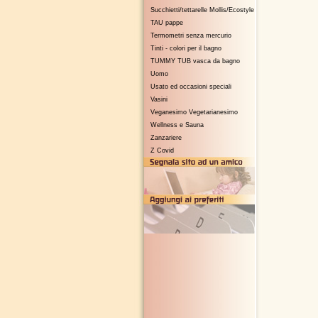
Succhietti/tettarelle Mollis/Ecostyle
TAU pappe
Termometri senza mercurio
Tinti - colori per il bagno
TUMMY TUB vasca da bagno
Uomo
Usato ed occasioni speciali
Vasini
Veganesimo Vegetarianesimo
Wellness e Sauna
Zanzariere
Z Covid