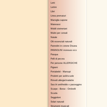
Letti
Lettini
Libri
Linea prematuri
Marsiglia sapone
Materassi
Mobili steineriani
Mulini per cereali
Natale
Olii essenziali naturali
Pannolini in cotone Disana
PANNOLINI monouso eco
Pasqua
Pelli di pecora
Per persone ALLERGICHE
Pigiami
Portabebè - Marsupi
Prodotti per asili/scuole
Rimedi allergie/malattie
Sacchi antifreddo x passeggino
Scarpe - Borse - Ombrelli
Scuola
Seggioloni
Solari naturali
Strumenti musicali