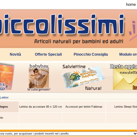
home
Lettini
 legno
Lettino da accostare 60 x 120 cm
Accessori per lettini Fabimax
Lettino Sleepi St
elo