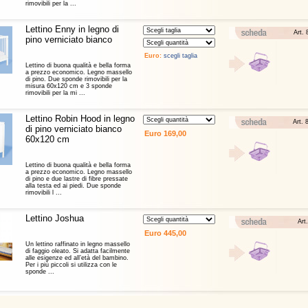
rimovibili per la ...
Lettino Enny in legno di
Art.
pino verniciato bianco
Lettino di buona qualità e bella forma
a prezzo economico. Legno massello
di pino. Due sponde rimovibili per la
misura 60x120 cm e 3 sponde
rimovibili per la mi ...
Lettino Robin Hood in legno
Art.
di pino verniciato bianco
60x120 cm
Lettino di buona qualità e bella forma
a prezzo economico. Legno massello
di pino e due lastre di fibre pressate
alla testa ed ai piedi. Due sponde
rimovibili l ...
Lettino Joshua
Art
Un lettino raffinato in legno massello
di faggio oleato. Si adatta facilmente
alle esigenze ed all’età del bambino.
Per i più piccoli si utilizza con le
sponde ...