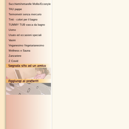
Succhietti/tettarelle Mollis/Ecostyle
TAU pappe
Termometri senza mercurio
Tinti - colori per il bagno
TUMMY TUB vasca da bagno
Uomo
Usato ed occasioni speciali
Vasini
Veganesimo Vegetarianesimo
Wellness e Sauna
Zanzariere
Z Covid