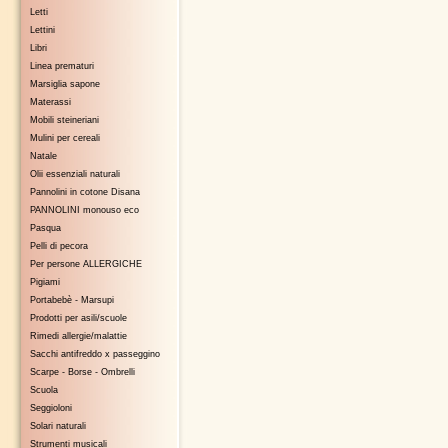
Letti
Lettini
Libri
Linea prematuri
Marsiglia sapone
Materassi
Mobili steineriani
Mulini per cereali
Natale
Olii essenziali naturali
Pannolini in cotone Disana
PANNOLINI monouso eco
Pasqua
Pelli di pecora
Per persone ALLERGICHE
Pigiami
Portabebè - Marsupi
Prodotti per asili/scuole
Rimedi allergie/malattie
Sacchi antifreddo x passeggino
Scarpe - Borse - Ombrelli
Scuola
Seggioloni
Solari naturali
Strumenti musicali