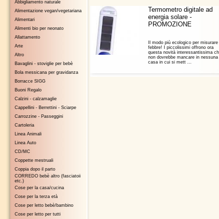
Abbigliamento naturale
Termometro digitale ad
Alimentazione vegan/vegetariana
energia solare -
Alimentari
PROMOZIONE
Alimenti bio per neonato
Allattamento
Il modo più ecologico per misurare 
Arte
febbre! I piccolissimi offrono ora
questa novità interessantissima c
Altro
non dovrebbe mancare in nessuna
casa in cui si mett ...
Bavaglini - stoviglie per bebè
Bola messicana per gravidanza
Borracce SIGG
Buoni Regalo
Calzini - calzamaglie
Cappellini - Berrettini - Sciarpe
Carrozzine - Passeggini
Cartoleria
Linea Animali
Linea Auto
CD/MC
Coppette mestruali
Coppia dopo il parto
CORREDO bebè altro (fasciatoii
etc.)
Cose per la casa/cucina
Cose per la terza età
Cose per letto bebè/bambino
Cose per letto per tutti