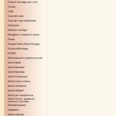
Costumi da bagno per corsi
Cucina
Culle
Cura del corpo
Cura del corpo bebè/bimbi
Dentizione
Detersivi ecologici
Dimagrire e mettersi in forma
Donna
Energia Pulita (Green Energy)
Fai da te/Bricolage
FLORA
Giochi/articoli in plastica di mais
Giochi Bebè
Giochi Bambino
Giochi Bambole
Giochi Costruzioni
Giochi Linea creativa
Giochi Ostheimer
Giochi Waldorf
Giochi per mare/piscina
Giochi Tricicli, quadricicli,
monocicli, biciclette
Gravidanza/parto
Integratori
Intimo naturale