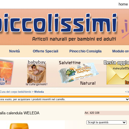
home
Cura del corpo bebè/bimbi
>
Weleda
< I
 alla calendula WELEDA
Art. 420 108