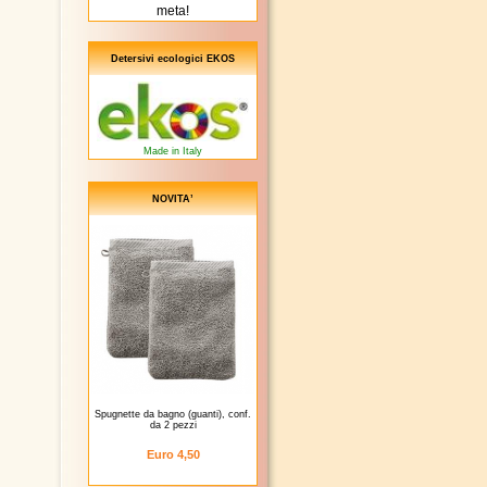
meta!
Detersivi ecologici EKOS
Made in Italy