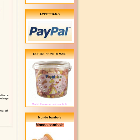
ACCETTIAMO
COSTRUZIONI DI MAIS
utilizza
deterge
Goditi l'inverno coi tuoi figli!
esi, né
Mondo bambole
Mondo bambole