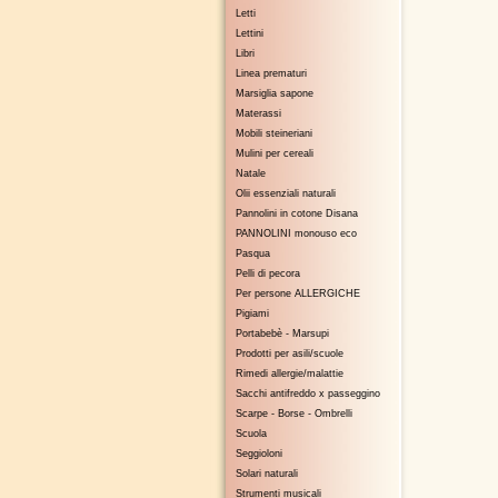
Letti
Lettini
Libri
Linea prematuri
Marsiglia sapone
Materassi
Mobili steineriani
Mulini per cereali
Natale
Olii essenziali naturali
Pannolini in cotone Disana
PANNOLINI monouso eco
Pasqua
Pelli di pecora
Per persone ALLERGICHE
Pigiami
Portabebè - Marsupi
Prodotti per asili/scuole
Rimedi allergie/malattie
Sacchi antifreddo x passeggino
Scarpe - Borse - Ombrelli
Scuola
Seggioloni
Solari naturali
Strumenti musicali