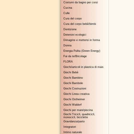
Costumi da bagno per corsi
Cucina
Culle
Cura del corpo
Cura del corpo bebè/bimbi
Dentizione
Detersivi ecologici
Dimagrire e mettersi in forma
Donna
Energia Pulita (Green Energy)
Fai da te/Bricolage
FLORA
Giochi/articoli in plastica di mais
Giochi Bebè
Giochi Bambino
Giochi Bambole
Giochi Costruzioni
Giochi Linea creativa
Giochi Ostheimer
Giochi Waldorf
Giochi per mare/piscina
Giochi Tricicli, quadricicli,
monocicli, biciclette
Gravidanza/parto
Integratori
Intimo naturale