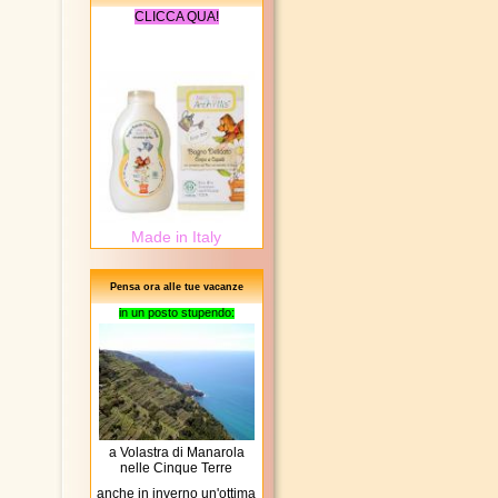
CLICCA QUA!
Made in Italy
Pensa ora alle tue vacanze
in un posto stupendo:
a Volastra di Manarola
nelle Cinque Terre
anche in inverno un'ottima