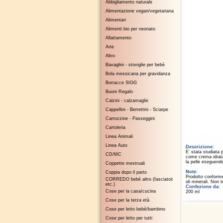
Abbigliamento naturale
Alimentazione vegan/vegetariana
Alimentari
Alimenti bio per neonato
Allattamento
Arte
Altro
Bavaglini - stoviglie per bebè
Bola messicana per gravidanza
Borracce SIGG
Buoni Regalo
Calzini - calzamaglie
Cappellini - Berrettini - Sciarpe
Carrozzine - Passeggini
Cartoleria
Linea Animali
Linea Auto
Descrizione:
E’ stata studiata p
CD/MC
come crema idrata
la pelle eseguendo
Coppette mestruali
Note:
Coppia dopo il parto
Prodotto conforme 
CORREDO bebè altro (fasciatoii
oli minerali. Non t
etc.)
Confezione da:
Cose per la casa/cucina
200 ml
Cose per la terza età
Cose per letto bebè/bambino
Cose per letto per tutti