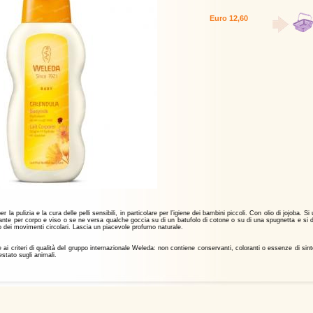
er la pulizia e la cura delle pelli sensibili, in particolare per l’igiene dei bambini piccoli. Con olio di jojoba. Si 
nte per corpo e viso o se ne versa qualche goccia su di un batufolo di cotone o su di una spugnetta e si 
 dei movimenti circolari. Lascia un piacevole profumo naturale.
ai criteri di qualità del gruppo internazionale Weleda: non contiene conservanti, coloranti o essenze di sint
estato sugli animali.