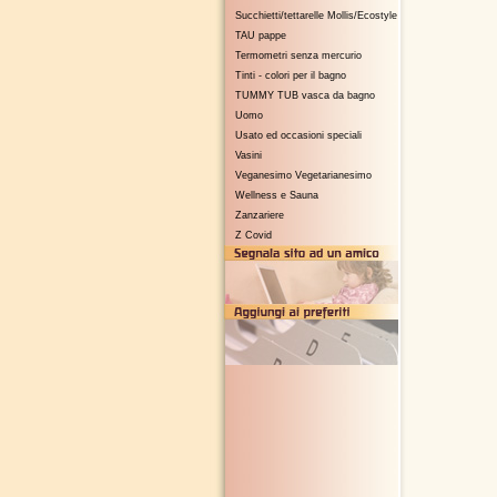
Succhietti/tettarelle Mollis/Ecostyle
TAU pappe
Termometri senza mercurio
Tinti - colori per il bagno
TUMMY TUB vasca da bagno
Uomo
Usato ed occasioni speciali
Vasini
Veganesimo Vegetarianesimo
Wellness e Sauna
Zanzariere
Z Covid