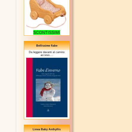
SCONTISSIMI
Bellissime fiabe
Da leggere davanti al camino
acceso....
Linea Baby Anthyllis