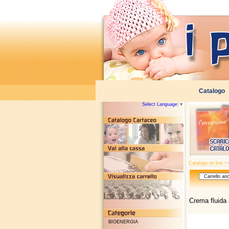
Select Language
▼
Catalogo on line >
Crema fluida
BIOENERGIA